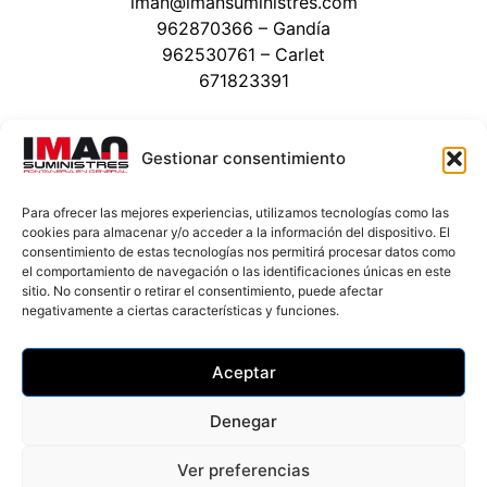
iman@imansuministres.com
962870366
– Gandía
962530761
– Carlet
671823391
Administración y contabilidad:
admin@imansuministres.com
Gestionar consentimiento
602099467
Para ofrecer las mejores experiencias, utilizamos tecnologías como las
cookies para almacenar y/o acceder a la información del dispositivo. El
consentimiento de estas tecnologías nos permitirá procesar datos como
el comportamiento de navegación o las identificaciones únicas en este
sitio. No consentir o retirar el consentimiento, puede afectar
negativamente a ciertas características y funciones.
Aceptar
Creado Por DigitalYa
Denegar
Ver preferencias
Aviso legal
Política de cookies